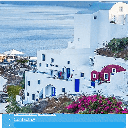
Exporter les lignes sélectionnées
Exporter toutes les colonnes
Exporter uniquement les colonnes affichées
Menu
Ajoutez un logo, un bouton, des réseaux sociaux
Cliquez pour éditer
Accueil
▴
▾
Nos actions
▴
▾
Événements
▴
▾
Adhésions
▴
▾
Dons
▴
▾
Ecole
▴
▾
Galeries de photos
▴
▾
Contact
▴
▾